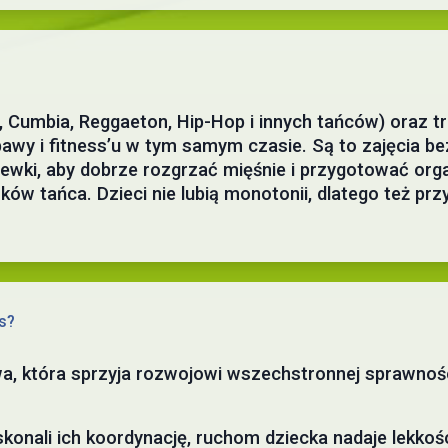
, Cumbia, Reggaeton, Hip-Hop i innych tańców) oraz t
y i fitness’u w tym samym czasie. Są to zajęcia bez
ewki, aby dobrze rozgrzać mięśnie i przygotować org
ów tańca. Dzieci nie lubią monotonii, dlatego też pr
s?
, która sprzyja rozwojowi wszechstronnej sprawności 
onali ich koordynację, ruchom dziecka nadaje lekkości,