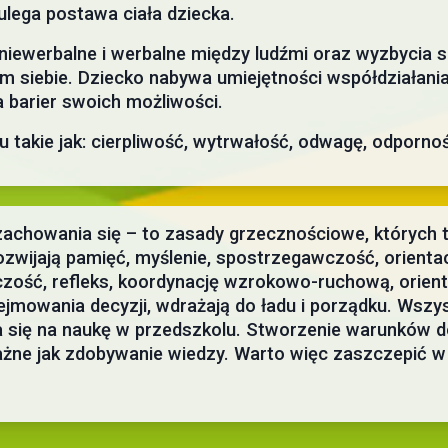
ega postawa ciała dziecka.
niewerbalne i werbalne między ludźmi oraz wyzbycia 
siebie. Dziecko nabywa umiejętności współdziałania 
a barier swoich możliwości.
u takie jak: cierpliwość, wytrwałość, odwagę, odporno
 zachowania się – to zasady grzecznościowe, których 
zwijają pamięć, myślenie, spostrzegawczość, orientacj
ość, refleks, koordynację wzrokowo-ruchową, orienta
jmowania decyzji, wdrażają do ładu i porządku. Wszyst
da się na naukę w przedszkolu. Stworzenie warunków 
ażne jak zdobywanie wiedzy. Warto więc zaszczepić w